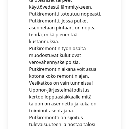
talotekniset tarpeet
käyttövedestä lämmitykseen.
Putkiremontti toteutuu nopeasti.
Putkiremontti, jossa putket
asennetaan pintaan, on nopea
tehdä, mikä pienentää
kustannuksia.
Putkiremontin työn osalta
muodostuvat kulut ovat
verovähennyskelpoisia.
Putkiremontin aikana voit asua
kotona koko remontin ajan.
Vesikatkos on vain tunneissa!
Uponor-järjestelmätodistus
kertoo loppuasiakkaalle mitä
taloon on asennettu ja kuka on
toiminut asentajana.
Putkiremontti on sijoitus
tulevaisuuteen ja nostaa talosi