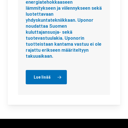
energiatehokkaaseen
lämmitykseen ja viilennykseen sekä
luotettavaan
yhdyskuntatekniikkaan. Uponor
noudattaa Suomen
kuluttajansuoja- sekä
tuotevastuulakia. Uponorin
tuotteistaan kantama vastuu ei ole
rajattu erikseen määriteltyyn
takuuaikaan.
Lue lisää