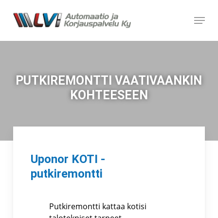
Skip
Menu
to
main
content
PUTKIREMONTTI VAATIVAANKIN
KOHTEESEEN
Uponor KOTI -
putkiremontti
Putkiremontti kattaa kotisi