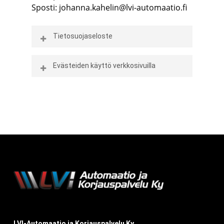
Sposti:
johanna.kahelin@lvi-automaatio.fi
Tietosuojaseloste
Evästeiden käyttö verkkosivuilla
Tietosuojaseloste
Evästeiden käyttö verkkosivuilla
Tietosuojalain ja Euroopan Unionin
yleisen tietosuoja-asetuksen
Sivustollamme käytetään evästeitä
(2016/679/EU) mukainen yhdistetty
(cookies). Keräämme evästeiden avulla
tietosuojaseloste ja
sivuston kävijätilastoja ja analysoimme
informointiasiakirja.
tietoja. Tavoitteenamme on kehittää
sivustomme laatua ja sisältöjä
Henkilötietojen käsittelyn
käyttäjälähtöisesti. Emme lähetä
oikeusperuste
kävijätietoja kolmansille osapuolille.
Voit halutessasi myös kieltää
Yleistä henkilötietojen käsittelystä
evästeiden käytön.
LVI-Automaatio ja Korjauspalvelu Ky