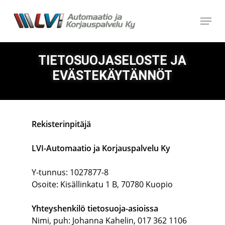
Skip
Menu
to
main
content
TIETOSUOJASELOSTE JA
EVÄSTEKÄYTÄNNÖT
Rekisterinpitäjä
LVI-Automaatio ja Korjauspalvelu Ky
Y-tunnus: 1027877-8
Osoite: Kisällinkatu 1 B, 70780 Kuopio
Yhteyshenkilö tietosuoja-asioissa
Nimi, puh: Johanna Kahelin, 017 362 1106